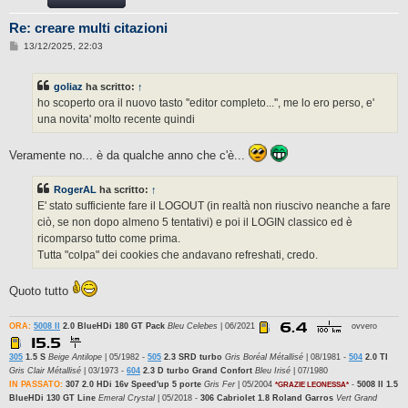
Re: creare multi citazioni
M
13/12/2025, 22:03
e
s
s
goliaz
ha scritto:
↑
a
g
ho scoperto ora il nuovo tasto ''editor completo...'', me lo ero perso, e'
g
una novita' molto recente quindi
i
o
Veramente no... è da qualche anno che c'è...
RogerAL
ha scritto:
↑
E' stato sufficiente fare il LOGOUT (in realtà non riuscivo neanche a fare
ciò, se non dopo almeno 5 tentativi) e poi il LOGIN classico ed è
ricomparso tutto come prima.
Tutta "colpa" dei cookies che andavano refreshati, credo.
Quoto tutto
ORA:
5008 II
2.0 BlueHDi 180 GT Pack
Bleu Celebes
| 06/2021
ovvero
305
1.5 S
Beige Antilope
| 05/1982 -
505
2.3 SRD turbo
Gris Boréal Métallisé
| 08/1981 -
504
2.0 TI
Gris Clair Métallisé
| 03/1973 -
604
2.3 D turbo Grand Confort
Bleu Irisé
| 07/1980
IN PASSATO:
307 2.0 HDi 16v Speed'up 5 porte
Gris Fer
| 05/2004
-
5008 II 1.5
*GRAZIE LEONESSA*
BlueHDi 130 GT Line
Emeral Crystal
| 05/2018 -
306 Cabriolet 1.8 Roland Garros
Vert Grand