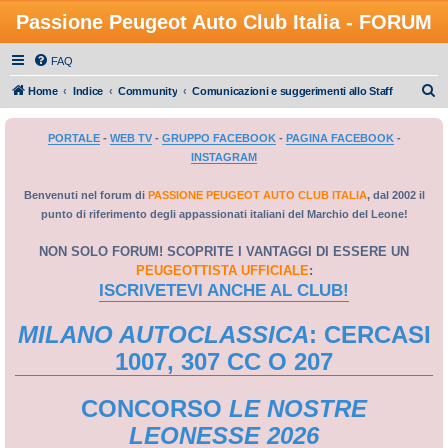
Passione Peugeot Auto Club Italia - FORUM
FAQ
C
Home
Indice
Community
Comunicazioni e suggerimenti allo Staff
e
PORTALE
-
WEB TV
-
GRUPPO FACEBOOK
-
PAGINA FACEBOOK
-
r
INSTAGRAM
c
a
Benvenuti nel forum di
PASSIONE PEUGEOT AUTO CLUB ITALIA
, dal 2002 il
punto di riferimento degli appassionati italiani del Marchio del Leone!
NON SOLO FORUM! SCOPRITE I VANTAGGI DI ESSERE UN
PEUGEOTTISTA UFFICIALE
:
ISCRIVETEVI ANCHE AL CLUB!
MILANO AUTOCLASSICA
: CERCASI
1007, 307 CC O 207
CONCORSO
LE NOSTRE
LEONESSE 2026