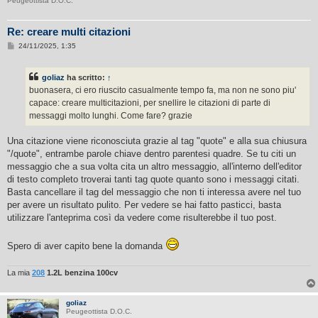
Peugeottista D.O.C.
Re: creare multi citazioni
M
24/11/2025, 1:35
e
s
s
goliaz
ha scritto:
↑
a
g
buonasera, ci ero riuscito casualmente tempo fa, ma non ne sono piu'
g
capace: creare multicitazioni, per snellire le citazioni di parte di
i
o
messaggi molto lunghi. Come fare? grazie
Una citazione viene riconosciuta grazie al tag "quote" e alla sua chiusura
"/quote", entrambe parole chiave dentro parentesi quadre. Se tu citi un
messaggio che a sua volta cita un altro messaggio, all'interno dell'editor
di testo completo troverai tanti tag quote quanto sono i messaggi citati.
Basta cancellare il tag del messaggio che non ti interessa avere nel tuo
per avere un risultato pulito. Per vedere se hai fatto pasticci, basta
utilizzare l'anteprima così da vedere come risulterebbe il tuo post.
Spero di aver capito bene la domanda
La mia
208
1.2L benzina 100cv
goliaz
Peugeottista D.O.C.