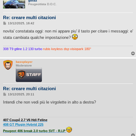
goliaz
Peugeottista D.O.C.
Re: creare multi citazioni
M
13/12/2025, 16:42
e
s
novita' constatata oggi: non mi appare piu' il tasto per citare i messaggi: e'
s
stata cambiata qualche impostazione?
a
g
g
i
308 T9 gtline 1.2 130 turbo
rubis keyless dsp visiopark 180°
o
bassplayer
Moderatore
Re: creare multi citazioni
M
13/12/2025, 20:11
e
s
Intendi che non vedi più le virgolette in alto a destra?
s
a
g
g
i
407 Coupé 2.7 V6 Hdi Feline
o
408 GT Plugin Hybrid 225
Peugeot 406 break 2.0 turbo SVT - R.I.P