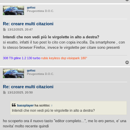
goliaz
Peugeottista D.O.C.
Re: creare multi citazioni
M
13/12/2025, 20:47
e
s
Intendi che non vedi più le virgolette in alto a destra?
s
si esatto, infatti il tuo post lo cito con copia incolla. Da smartphone , con
a
g
lo stesso browser Firefox, invece le virgolette per citare sono presenti
g
i
o
308 T9 gtline 1.2 130 turbo
rubis keyless dsp visiopark 180°
goliaz
Peugeottista D.O.C.
Re: creare multi citazioni
M
13/12/2025, 20:50
e
s
s
bassplayer
ha scritto:
↑
a
g
Intendi che non vedi più le virgolette in alto a destra?
g
i
o
ho scoperto ora il nuovo tasto ''editor completo...'', me lo ero perso, e' una
novita' molto recente quindi