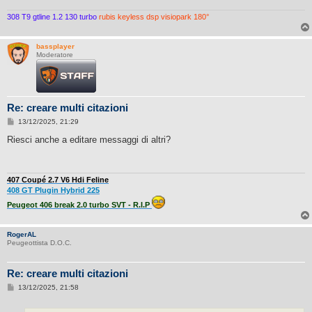
308 T9 gtline 1.2 130 turbo
rubis keyless dsp visiopark 180°
bassplayer
Moderatore
Re: creare multi citazioni
M
13/12/2025, 21:29
e
s
Riesci anche a editare messaggi di altri?
s
a
g
g
i
407 Coupé 2.7 V6 Hdi Feline
o
408 GT Plugin Hybrid 225
Peugeot 406 break 2.0 turbo SVT - R.I.P
RogerAL
Peugeottista D.O.C.
Re: creare multi citazioni
M
13/12/2025, 21:58
e
s
s