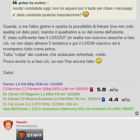
goliaz
ha scritto:
↑
a
g
novita' constatata oggi: non mi appare piu' il tasto per citare i messaggi:
g
e' stata cambiata qualche impostazione?
i
o
Guarda, a me l'altro giorno è sparita la possibilità di linkare (ma non solo
quella) un dato post, tramite il quadratino a sx del nome dell'utente.
E' stato sufficiente fare il LOGOUT (in realtà non riuscivo neanche a fare
ciò, se non dopo almeno 5 tentativi) e poi il LOGIN classico ed è
ricomparso tutto come prima.
Tutta "colpa" dei cookies che andavano refreshati, credo.
Prova anche tu a fare ciò, se non l'hai ancora fatto
Saluti
Partner 1,6 Hdi 90hp 263k km :10/2008
C3 Aircross 1,2 Puretech 110hp EAT6 124k km :05/2018
Ex Citroen C3 Elegance 1,1 60hp 47k km :10/2006
Ex Citroen C3 Picasso Exclusive 1,6 Hdi 92hp 72k km : 08/2014
Ex Fiat scudo JLX 1.9TD 90hp :12/1996 149k km
App MyCitroen r. 1.51.1 associata a Samsung A51 con Android 13 e NAC WAVE2
Squalo
Amministratore