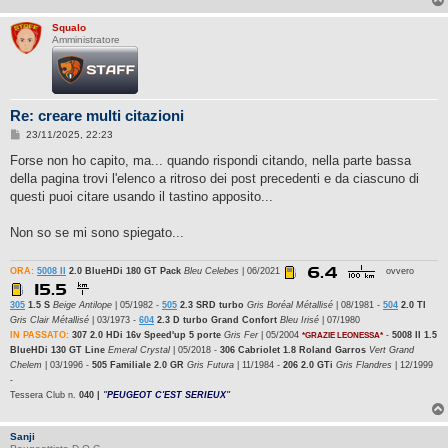
Squalo
Amministratore
Re: creare multi citazioni
M
23/11/2025, 22:23
e
s
Forse non ho capito, ma... quando rispondi citando, nella parte bassa
s
della pagina trovi l'elenco a ritroso dei post precedenti e da ciascuno di
a
g
questi puoi citare usando il tastino apposito...
g
i
o
Non so se mi sono spiegato...
ORA:
5008 II
2.0 BlueHDi 180 GT Pack
Bleu Celebes
| 06/2021
ovvero
305
1.5 S
Beige Antilope
| 05/1982 -
505
2.3 SRD turbo
Gris Boréal Métallisé
| 08/1981 -
504
2.0 TI
Gris Clair Métallisé
| 03/1973 -
604
2.3 D turbo Grand Confort
Bleu Irisé
| 07/1980
IN PASSATO:
307 2.0 HDi 16v Speed'up 5 porte
Gris Fer
| 05/2004
-
5008 II 1.5
*GRAZIE LEONESSA*
BlueHDi 130 GT Line
Emeral Crystal
| 05/2018 -
306 Cabriolet 1.8 Roland Garros
Vert Grand
Chelem
| 03/1996 -
505 Familiale 2.0 GR
Gris Futura
| 11/1984 -
206 2.0 GTi
Gris Flandres
| 12/1999
-
Tessera Club n.
040 |
"
PEUGEOT C'EST SERIEUX
"
Sanji