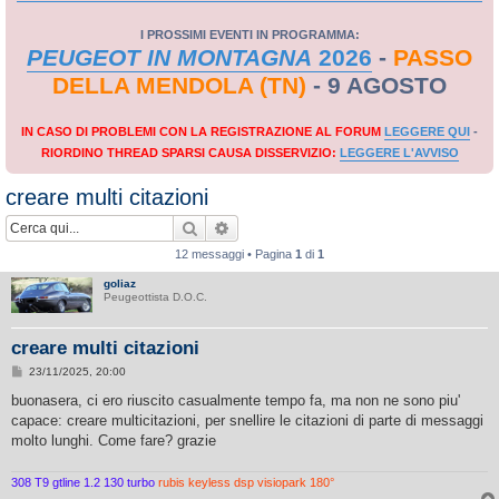
I PROSSIMI EVENTI IN PROGRAMMA:
PEUGEOT IN MONTAGNA
2026
-
PASSO
DELLA MENDOLA (TN)
- 9 AGOSTO
IN CASO DI PROBLEMI CON LA REGISTRAZIONE AL FORUM
LEGGERE QUI
-
RIORDINO THREAD SPARSI CAUSA DISSERVIZIO:
LEGGERE L'AVVISO
creare multi citazioni
Cerca
Ricerca avanzata
12 messaggi • Pagina
1
di
1
goliaz
Peugeottista D.O.C.
creare multi citazioni
M
23/11/2025, 20:00
e
s
buonasera, ci ero riuscito casualmente tempo fa, ma non ne sono piu'
s
capace: creare multicitazioni, per snellire le citazioni di parte di messaggi
a
g
molto lunghi. Come fare? grazie
g
i
o
308 T9 gtline 1.2 130 turbo
rubis keyless dsp visiopark 180°