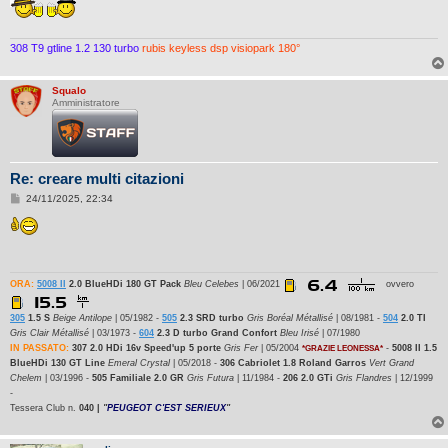
308 T9 gtline 1.2 130 turbo
rubis keyless dsp visiopark 180°
Squalo
Amministratore
Re: creare multi citazioni
M
24/11/2025, 22:34
e
s
s
a
g
g
i
ORA:
5008 II
2.0 BlueHDi 180 GT Pack
Bleu Celebes
| 06/2021
ovvero
o
305
1.5 S
Beige Antilope
| 05/1982 -
505
2.3 SRD turbo
Gris Boréal Métallisé
| 08/1981 -
504
2.0 TI
Gris Clair Métallisé
| 03/1973 -
604
2.3 D turbo Grand Confort
Bleu Irisé
| 07/1980
IN PASSATO:
307 2.0 HDi 16v Speed'up 5 porte
Gris Fer
| 05/2004
-
5008 II 1.5
*GRAZIE LEONESSA*
BlueHDi 130 GT Line
Emeral Crystal
| 05/2018 -
306 Cabriolet 1.8 Roland Garros
Vert Grand
Chelem
| 03/1996 -
505 Familiale 2.0 GR
Gris Futura
| 11/1984 -
206 2.0 GTi
Gris Flandres
| 12/1999
-
Tessera Club n.
040 |
"
PEUGEOT C'EST SERIEUX
"