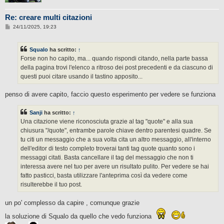
Re: creare multi citazioni
M
24/11/2025, 19:23
e
s
s
Squalo
ha scritto:
↑
a
g
Forse non ho capito, ma... quando rispondi citando, nella parte bassa
g
della pagina trovi l'elenco a ritroso dei post precedenti e da ciascuno di
i
o
questi puoi citare usando il tastino apposito...
penso di avere capito, faccio questo esperimento per vedere se funziona
Sanji
ha scritto:
↑
Una citazione viene riconosciuta grazie al tag "quote" e alla sua
chiusura "/quote", entrambe parole chiave dentro parentesi quadre. Se
tu citi un messaggio che a sua volta cita un altro messaggio, all'interno
dell'editor di testo completo troverai tanti tag quote quanto sono i
messaggi citati. Basta cancellare il tag del messaggio che non ti
interessa avere nel tuo per avere un risultato pulito. Per vedere se hai
fatto pasticci, basta utilizzare l'anteprima così da vedere come
risulterebbe il tuo post.
un po' complesso da capire , comunque grazie
la soluzione di Squalo da quello che vedo funziona