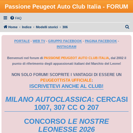
Passione Peugeot Auto Club Italia - FORUM
FAQ
C
Home
Indice
Modelli storici
306
e
PORTALE
-
WEB TV
-
GRUPPO FACEBOOK
-
PAGINA FACEBOOK
-
r
INSTAGRAM
c
a
Benvenuti nel forum di
PASSIONE PEUGEOT AUTO CLUB ITALIA
, dal 2002 il
punto di riferimento degli appassionati italiani del Marchio del Leone!
NON SOLO FORUM! SCOPRITE I VANTAGGI DI ESSERE UN
PEUGEOTTISTA UFFICIALE
:
ISCRIVETEVI ANCHE AL CLUB!
MILANO AUTOCLASSICA
: CERCASI
1007, 307 CC O 207
CONCORSO
LE NOSTRE
LEONESSE 2026