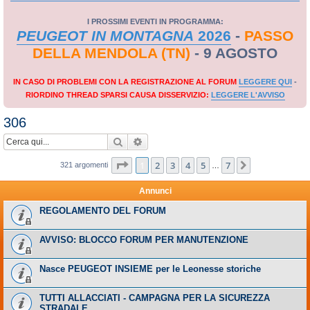
I PROSSIMI EVENTI IN PROGRAMMA:
PEUGEOT IN MONTAGNA
2026
-
PASSO
DELLA MENDOLA (TN)
- 9 AGOSTO
IN CASO DI PROBLEMI CON LA REGISTRAZIONE AL FORUM
LEGGERE QUI
-
RIORDINO THREAD SPARSI CAUSA DISSERVIZIO:
LEGGERE L'AVVISO
306
Cerca
Ricerca avanzata
Pagina
1
di
7
1
2
3
4
5
7
Prossimo
321 argomenti
…
Annunci
REGOLAMENTO DEL FORUM
AVVISO: BLOCCO FORUM PER MANUTENZIONE
Nasce PEUGEOT INSIEME per le Leonesse storiche
TUTTI ALLACCIATI - CAMPAGNA PER LA SICUREZZA
STRADALE