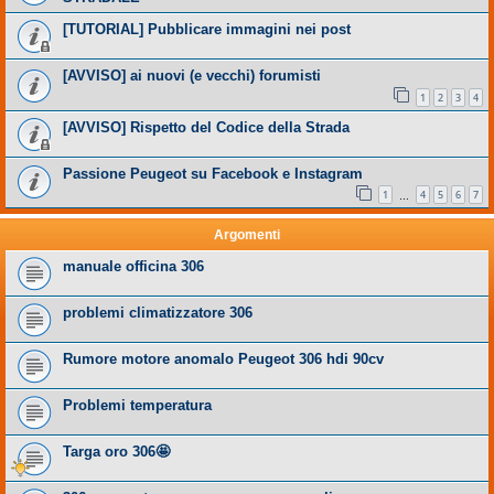
[TUTORIAL] Pubblicare immagini nei post
[AVVISO] ai nuovi (e vecchi) forumisti
1
2
3
4
[AVVISO] Rispetto del Codice della Strada
Passione Peugeot su Facebook e Instagram
1
4
5
6
7
…
Argomenti
manuale officina 306
problemi climatizzatore 306
Rumore motore anomalo Peugeot 306 hdi 90cv
Problemi temperatura
Targa oro 306🤩