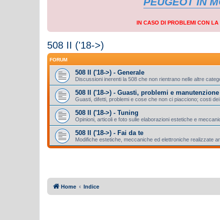
PEUGEOT IN 
IN CASO DI PROBLEMI CON L
508 II ('18->)
FORUM
508 II ('18->) - Generale
Discussioni inerenti la 508 che non rientrano nelle altre categ
508 II ('18->) - Guasti, problemi e manutenzione
Guasti, difetti, problemi e cose che non ci piacciono; costi dei 
508 II ('18->) - Tuning
Opinioni, articoli e foto sulle elaborazioni estetiche e meccan
508 II ('18->) - Fai da te
Modifiche estetiche, meccaniche ed elettroniche realizzate a
Home
Indice