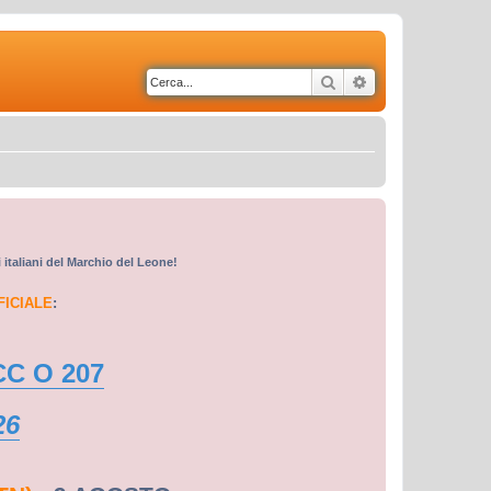
Cerca
Ricerca avanzata
i italiani del Marchio del Leone!
FICIALE
:
CC O 207
26