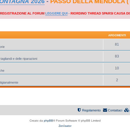
MONTAGNA
2026
-
PASSO DELLA MENDOLA (
A REGISTRAZIONE AL FORUM
LEGGERE QUI
-
RIORDINO THREAD SPARSI CAUSA DI
ARGOMENTI
81
orie
83
tagliandi e delle riparazioni
10
iche
2
rtigianalmente
Regolamento
Contattaci
Creato da
phpBB
® Forum Software © phpBB Limited
Zenìsator