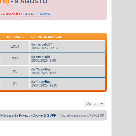
TN)
- 9 AGOSTO
SSERVIZIO:
LEGGERE L'AVVISO
MESSAGGI
ULTIMO MESSAGGIO
da
marcello57
1054
10/02/2026, 20:16
da
Amonx69
733
05/06/2026, 9:09
da
YeppyBoy
95
15/04/2025, 16:21
da
YeppyBoy
21
15/04/2025, 16:07
Vai a
Politica sulla Privacy (Cookie & GDPR)
Tutti gli orari sono
UTC+02:00