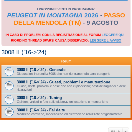
I PROSSIMI EVENTI IN PROGRAMMA:
PEUGEOT IN MONTAGNA
2026
-
PASSO
DELLA MENDOLA (TN)
- 9 AGOSTO
IN CASO DI PROBLEMI CON LA REGISTRAZIONE AL FORUM
LEGGERE QUI
-
RIORDINO THREAD SPARSI CAUSA DISSERVIZIO:
LEGGERE L'AVVISO
3008 II ('16->'24)
Forum
3008 II ('16->'24) - Generale
Discussioni inerenti la 3008 che non rientrano nelle altre categorie
3008 II ('16->'24) - Guasti, problemi e manutenzione
Guasti, difetti, problemi e cose che non ci piacciono; costi dei tagliandi e delle
riparazioni
3008 II ('16->'24) - Tuning
Opinioni, articoli e foto sulle elaborazioni estetiche e meccaniche
3008 II ('16->'24) - Fai da te
Modifiche estetiche, meccaniche ed elettroniche realizzate artigianalmente
Vai a