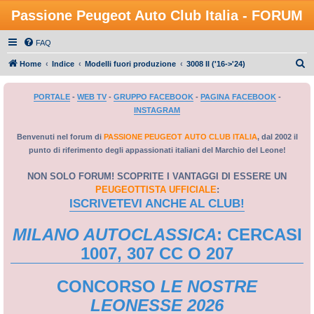
Passione Peugeot Auto Club Italia - FORUM
FAQ
C
Home
Indice
Modelli fuori produzione
3008 II ('16->'24)
e
PORTALE
-
WEB TV
-
GRUPPO FACEBOOK
-
PAGINA FACEBOOK
-
r
INSTAGRAM
c
a
Benvenuti nel forum di
PASSIONE PEUGEOT AUTO CLUB ITALIA
, dal 2002 il
punto di riferimento degli appassionati italiani del Marchio del Leone!
NON SOLO FORUM! SCOPRITE I VANTAGGI DI ESSERE UN
PEUGEOTTISTA UFFICIALE
:
ISCRIVETEVI ANCHE AL CLUB!
MILANO AUTOCLASSICA
: CERCASI
1007, 307 CC O 207
CONCORSO
LE NOSTRE
LEONESSE 2026