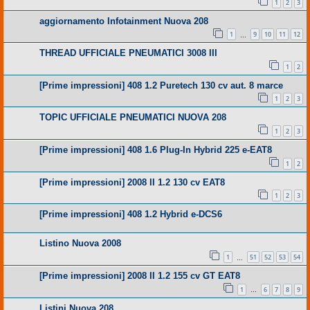
1
2
3
aggiornamento Infotainment Nuova 208
1
9
10
11
12
…
THREAD UFFICIALE PNEUMATICI 3008 III
1
2
[Prime impressioni] 408 1.2 Puretech 130 cv aut. 8 marce
1
2
3
TOPIC UFFICIALE PNEUMATICI NUOVA 208
1
2
3
[Prime impressioni] 408 1.6 Plug-In Hybrid 225 e-EAT8
1
2
[Prime impressioni] 2008 II 1.2 130 cv EAT8
1
2
3
[Prime impressioni] 408 1.2 Hybrid e-DCS6
Listino Nuova 2008
1
51
52
53
54
…
[Prime impressioni] 2008 II 1.2 155 cv GT EAT8
1
6
7
8
9
…
Listini Nuova 208