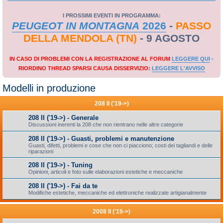
I PROSSIMI EVENTI IN PROGRAMMA:
PEUGEOT IN MONTAGNA
2026
-
PASSO
DELLA MENDOLA (TN)
- 9 AGOSTO
IN CASO DI PROBLEMI CON LA REGISTRAZIONE AL FORUM
LEGGERE QUI
-
RIORDINO THREAD SPARSI CAUSA DISSERVIZIO:
LEGGERE L'AVVISO
Modelli in produzione
208 II ('19->)
208 II ('19->) - Generale
Discussioni inerenti la 208 che non rientrano nelle altre categorie
208 II ('19->) - Guasti, problemi e manutenzione
Guasti, difetti, problemi e cose che non ci piacciono; costi dei tagliandi e delle
riparazioni
208 II ('19->) - Tuning
Opinioni, articoli e foto sulle elaborazioni estetiche e meccaniche
208 II ('19->) - Fai da te
Modifiche estetiche, meccaniche ed elettroniche realizzate artigianalmente
2008 II ('19->)