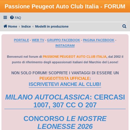
Passione Peugeot Auto Club Italia - FORUM
FAQ
C
Home
Indice
Modelli in produzione
e
PORTALE
-
WEB TV
-
GRUPPO FACEBOOK
-
PAGINA FACEBOOK
-
r
INSTAGRAM
c
a
Benvenuti nel forum di
PASSIONE PEUGEOT AUTO CLUB ITALIA
, dal 2002 il
punto di riferimento degli appassionati italiani del Marchio del Leone!
NON SOLO FORUM! SCOPRITE I VANTAGGI DI ESSERE UN
PEUGEOTTISTA UFFICIALE
:
ISCRIVETEVI ANCHE AL CLUB!
MILANO AUTOCLASSICA
: CERCASI
1007, 307 CC O 207
CONCORSO
LE NOSTRE
LEONESSE 2026