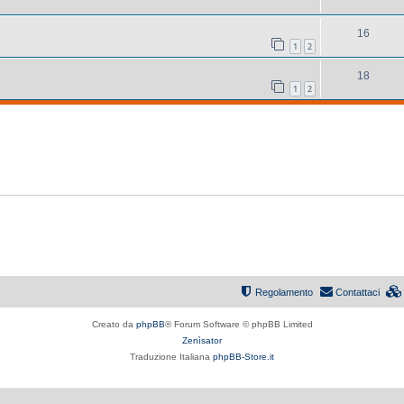
16
1
2
18
1
2
Regolamento
Contattaci
Creato da
phpBB
® Forum Software © phpBB Limited
Zenìsator
Traduzione Italiana
phpBB-Store.it