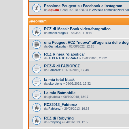
Passione Peugeot su Facebook e Instagram
da
Squalo
»
30/11/2010, 0:02
» in
Avvisi e comunicazioni dall
ARGOMENTI
RCZ di Massi: Book video-fotografico
da
massi.drago
»
18/03/2011, 9:19
una Peugeot RCZ "nuova" all'agenzia delle dog
da
GamaLauda
»
02/08/2022, 12:15
RCZ R nera "diabolica"
da
ALBERTOCARRARA
»
12/03/2023, 23:32
RCZ-R di FABIORCZ
da
Fabiorcz
»
11/11/2019, 17:48
la mia total black
da
skorpione
»
09/03/2019, 12:32
La mia Batmobile
da
gioabbia
»
08/10/2018, 18:17
RCZ2013_Fabiorcz
da
Fabiorcz
»
29/08/2013, 16:33
RCZ di Robyring
da
Robyring
»
04/11/2013, 1:15