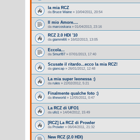
la mia RCZ
da
Bruce Waine
»
10/04/2011, 20:54
Il mio Amore....
da
marcoskara
»
01/04/2013, 23:16
RCZ 2.0 HDI '10
da
giammi66
»
16/02/2013, 13:05
Eccola...
da
Smurf87
»
07/01/2013, 17:40
Scusate il ritardo...ecco la mia RCZ!
da
giancap
»
26/01/2012, 12:48
La mia super leonessa :)
da
rules
»
22/02/2012, 5:21
Finalmente qualche foto :)
da
itheworld
»
12/05/2011, 0:47
La RCZ di UFO1
da
ufo1
»
14/04/2012, 15:49
[RCZ] La RCZ di Prowler
da
Prowler
»
06/04/2011, 21:32
New RCZ (2.0 HDI)