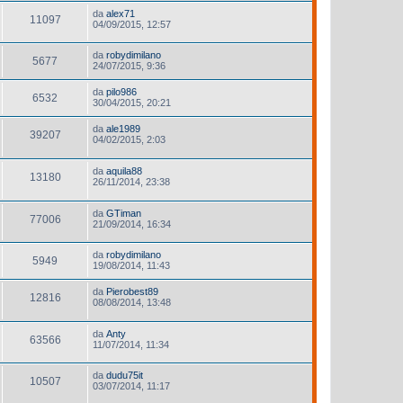
da
alex71
11097
04/09/2015, 12:57
da
robydimilano
5677
24/07/2015, 9:36
da
pilo986
6532
30/04/2015, 20:21
da
ale1989
39207
04/02/2015, 2:03
da
aquila88
13180
26/11/2014, 23:38
da
GTiman
77006
21/09/2014, 16:34
da
robydimilano
5949
19/08/2014, 11:43
da
Pierobest89
12816
08/08/2014, 13:48
da
Anty
63566
11/07/2014, 11:34
da
dudu75it
10507
03/07/2014, 11:17