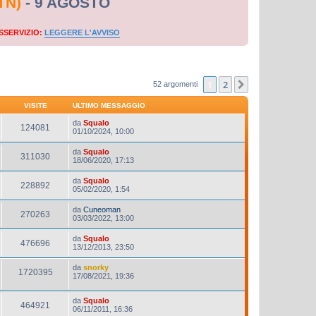
TN)
- 9 AGOSTO
SSERVIZIO:
LEGGERE L'AVVISO
1
2
Prossimo
52 argomenti
VISITE
ULTIMO MESSAGGIO
da
Squalo
124081
01/10/2024, 10:00
da
Squalo
311030
18/06/2020, 17:13
da
Squalo
228892
05/02/2020, 1:54
da
Cuneoman
270263
03/03/2022, 13:00
da
Squalo
476696
13/12/2013, 23:50
da
snorky
1720395
17/08/2021, 19:36
da
Squalo
464921
06/11/2011, 16:36