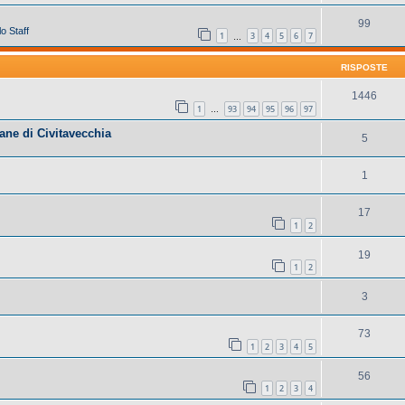
99
o Staff
1
3
4
5
6
7
…
RISPOSTE
1446
1
93
94
95
96
97
…
ane di Civitavecchia
5
1
17
1
2
19
1
2
3
73
1
2
3
4
5
56
1
2
3
4