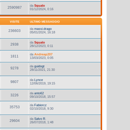
da
Squalo
2590987
01/12/2024, 0:16
VISITE
ULTIMO MESSAGGIO
da
massi.drago
236603
05/01/2024, 16:18
da
Squalo
2938
28/12/2023, 0:11
da
Andreap207
1811
13/03/2023, 0:05
da
guidogt
9278
28/11/2021, 21:30
da
Lynce
9807
12/06/2019, 19:15
da
anto62
3226
09/10/2018, 15:57
da
Fabiorcz
35753
02/10/2018, 9:30
da
Salvo R.
29604
26/07/2018, 1:48