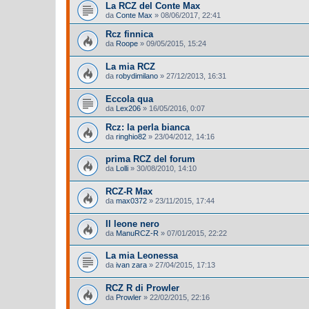
La RCZ del Conte Max
da
Conte Max
»
08/06/2017, 22:41
Rcz finnica
da
Roope
»
09/05/2015, 15:24
La mia RCZ
da
robydimilano
»
27/12/2013, 16:31
Eccola qua
da
Lex206
»
16/05/2016, 0:07
Rcz: la perla bianca
da
ringhio82
»
23/04/2012, 14:16
prima RCZ del forum
da
Lolli
»
30/08/2010, 14:10
RCZ-R Max
da
max0372
»
23/11/2015, 17:44
Il leone nero
da
ManuRCZ-R
»
07/01/2015, 22:22
La mia Leonessa
da
ivan zara
»
27/04/2015, 17:13
RCZ R di Prowler
da
Prowler
»
22/02/2015, 22:16