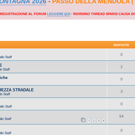
MONTAGNA
2026
-
PASSO DELLA MENDOLA (
A REGISTRAZIONE AL FORUM
LEGGERE QUI
-
RIORDINO THREAD SPARSI CAUSA DI
RISPOSTE
0
llo Staff
E
2
o Staff
iche
0
UREZZA STRADALE
3
lo Staff
0
llo Staff
54
lo Staff
1
2
3
4
0
lo Staff