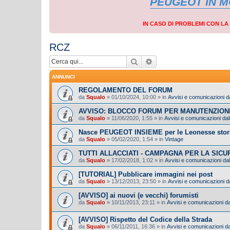
PEUGEOT IN 
IN CASO DI PROBLEMI CON L
RCZ
Cerca
Ricerca avanzata
ANNUNCI
REGOLAMENTO DEL FORUM
da
Squalo
»
01/10/2024, 10:00
» in
Avvisi e comunicazioni da
AVVISO: BLOCCO FORUM PER MANUTENZION
da
Squalo
»
11/06/2020, 1:55
» in
Avvisi e comunicazioni dall
Nasce PEUGEOT INSIEME per le Leonesse stor
da
Squalo
»
05/02/2020, 1:54
» in
Vintage
TUTTI ALLACCIATI - CAMPAGNA PER LA SIC
da
Squalo
»
17/02/2018, 1:02
» in
Avvisi e comunicazioni dal
[TUTORIAL] Pubblicare immagini nei post
da
Squalo
»
13/12/2013, 23:50
» in
Avvisi e comunicazioni da
[AVVISO] ai nuovi (e vecchi) forumisti
da
Squalo
»
10/11/2013, 23:11
» in
Avvisi e comunicazioni dal
[AVVISO] Rispetto del Codice della Strada
da
Squalo
»
06/11/2011, 16:36
» in
Avvisi e comunicazioni dal