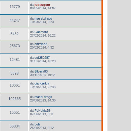
da
jupeugeot
15779
06/05/2014, 14:07
da
massi.drago
44247
10/03/2014, 9:23
da
Gaemore
5452
27/02/2014, 16:22
da
chimico2
25673
20/02/2014, 4:32
da
cell250287
12481
31/01/2014, 16:20
da
Silvery93
5398
30/11/2013, 19:33
da
giancarlofr
10661
10/09/2013, 22:43
da
massi.drago
102665
28/08/2013, 14:36
da
FcNokia28
15551
07/06/2013, 0:11
da
Lolli
56834
26/05/2013, 0:12