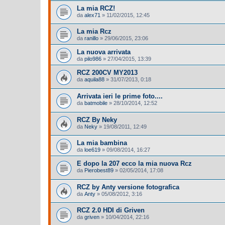
La mia RCZ!
da
alex71
»
11/02/2015, 12:45
La mia Rcz
da
ranillo
»
29/06/2015, 23:06
La nuova arrivata
da
pilo986
»
27/04/2015, 13:39
RCZ 200CV MY2013
da
aquila88
»
31/07/2013, 0:18
Arrivata ieri le prime foto....
da
batmobile
»
28/10/2014, 12:52
RCZ By Neky
da
Neky
»
19/08/2011, 12:49
La mia bambina
da
loe619
»
09/08/2014, 16:27
E dopo la 207 ecco la mia nuova Rcz
da
Pierobest89
»
02/05/2014, 17:08
RCZ by Anty versione fotografica
da
Anty
»
05/08/2012, 3:16
RCZ 2.0 HDI di Griven
da
griven
»
10/04/2014, 22:16