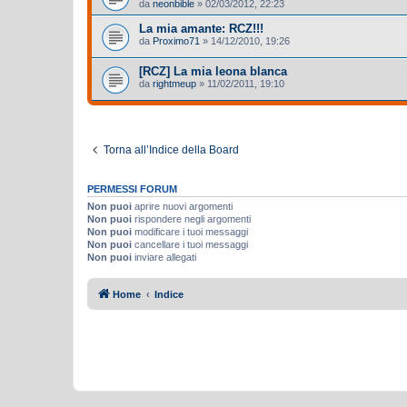
da
neonbible
»
02/03/2012, 22:23
La mia amante: RCZ!!!
da
Proximo71
»
14/12/2010, 19:26
[RCZ] La mia leona blanca
da
rightmeup
»
11/02/2011, 19:10
Torna all’Indice della Board
PERMESSI FORUM
Non puoi
aprire nuovi argomenti
Non puoi
rispondere negli argomenti
Non puoi
modificare i tuoi messaggi
Non puoi
cancellare i tuoi messaggi
Non puoi
inviare allegati
Home
Indice