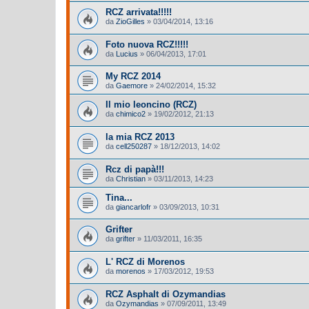
RCZ arrivata!!!!!
da
ZioGilles
»
03/04/2014, 13:16
Foto nuova RCZ!!!!!
da
Lucius
»
06/04/2013, 17:01
My RCZ 2014
da
Gaemore
»
24/02/2014, 15:32
Il mio leoncino (RCZ)
da
chimico2
»
19/02/2012, 21:13
la mia RCZ 2013
da
cell250287
»
18/12/2013, 14:02
Rcz di papà!!!
da
Christian
»
03/11/2013, 14:23
Tina...
da
giancarlofr
»
03/09/2013, 10:31
Grifter
da
grifter
»
11/03/2011, 16:35
L' RCZ di Morenos
da
morenos
»
17/03/2012, 19:53
RCZ Asphalt di Ozymandias
da
Ozymandias
»
07/09/2011, 13:49