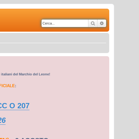
Cerca
Ricerca avanzata
i italiani del Marchio del Leone!
FICIALE
:
CC O 207
26