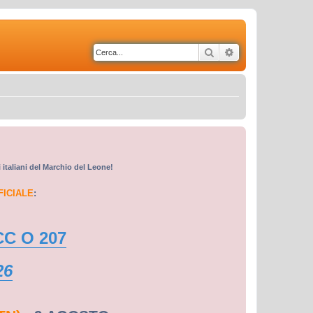
Cerca
Ricerca avanzata
i italiani del Marchio del Leone!
FICIALE
:
CC O 207
26