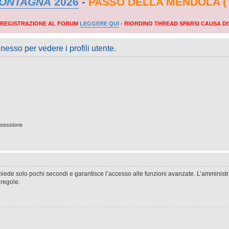
MONTAGNA
2026
-
PASSO DELLA MENDOLA (
A REGISTRAZIONE AL FORUM
LEGGERE QUI
-
RIORDINO THREAD SPARSI CAUSA DI
nesso per vedere i profili utente.
 sessione
ichiede solo pochi secondi e garantisce l’accesso alle funzioni avanzate. L’amminist
 regole.